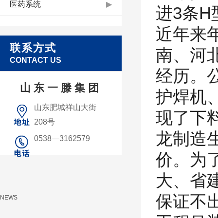
基础工业
医药系统
▶
进3条
近年来
联系方式
南、河
金融融资
CONTACT US
经历。
山东一滕集团
护焊机
医药系统
山东肥城祥山大街
现了下
208号
龙制造
0538—3162579
新闻中心
价。为
大、省
保证不
NEWS