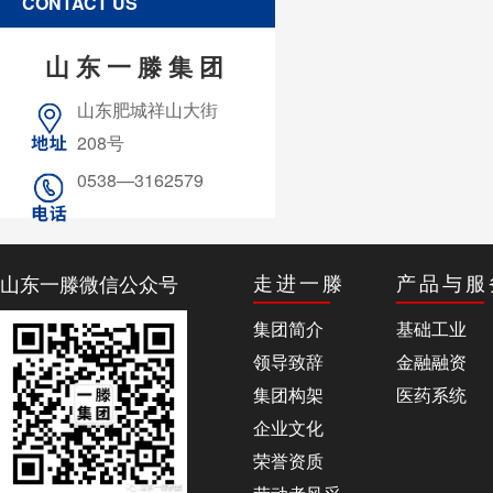
CONTACT US
山东一滕集团
山东肥城祥山大街
208号
0538—3162579
山东一滕微信公众号
走进一滕
产品与服
集团简介
基础工业
领导致辞
金融融资
集团构架
医药系统
企业文化
荣誉资质